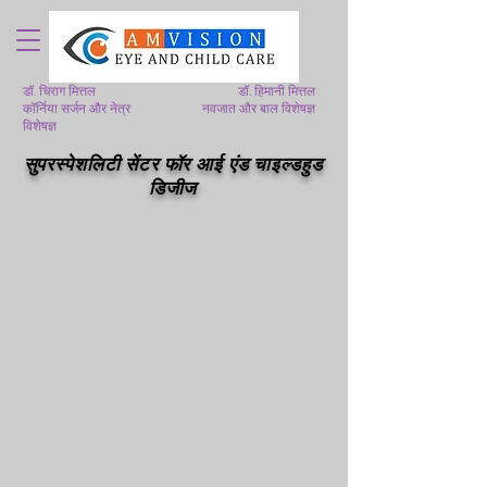
डॉ. चिराग मित्तल
डॉ. हिमानी मित्तल
कॉर्निया सर्जन और नेत्र
नवजात और बाल विशेषज्ञ
विशेषज्ञ
सुपरस्पेशलिटी सेंटर फॉर आई एंड चाइल्डहुड
डिजीज