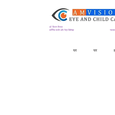
डॉ. चिराग मित्तल
कॉर्निया सर्जन और नेत्र विशेषज्ञ
नवजात
घर
घर
ह