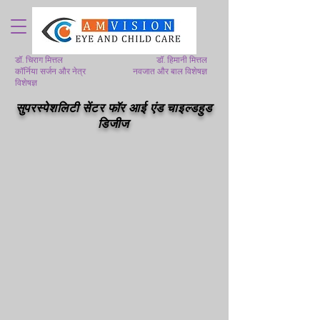
डॉ. चिराग मित्तल
डॉ. हिमानी मित्तल
कॉर्निया सर्जन और नेत्र
नवजात और बाल विशेषज्ञ
विशेषज्ञ
सुपरस्पेशलिटी सेंटर फॉर आई एंड चाइल्डहुड
डिजीज