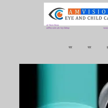
डॉ. चिराग मित्तल
कॉर्निया सर्जन और नेत्र विशेषज्ञ
नवजात
घर
घर
ह